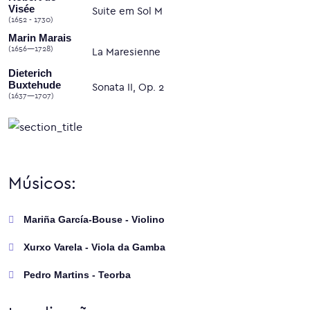
Visée
Suite em Sol M
(1652 - 1730)
Marin Marais
(1656—1728)
La Maresienne
Dieterich
Buxtehude
Sonata II, Op. 2
(1637—1707)
Músicos:
Mariña García-Bouse - Violino
Xurxo Varela - Viola da Gamba
Pedro Martins - Teorba