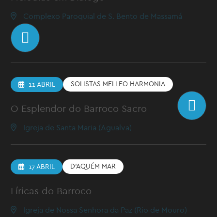
Complexo Paroquial de S. Bento de Massamá
SOLISTAS MELLEO HARMONIA
11 ABRIL
O Esplendor do Barroco Sacro
Igreja de Santa Maria (Agualva)
D’AQUÉM MAR
17 ABRIL
Líricas do Barroco
Igreja de Nossa Senhora da Paz (Rio de Mouro)