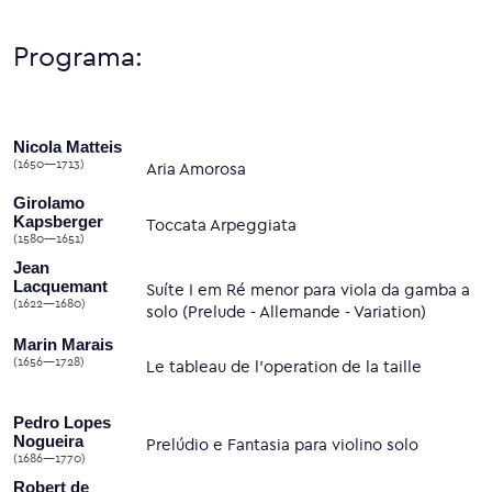
Programa:
Nicola Matteis
(1650—1713)
Aria Amorosa
Girolamo
Kapsberger
Toccata Arpeggiata
(1580—1651)
Jean
Lacquemant
Suíte I em Ré menor para viola da gamba a
(1622—1680)
solo (Prelude - Allemande - Variation)
Marin Marais
(1656—1728)
Le tableau de l’operation de la taille
Pedro Lopes
Nogueira
Prelúdio e Fantasia para violino solo
(1686—1770)
Robert de