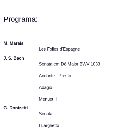
Programa:
M. Marais
Les Foiles d'Espagne
J. S. Bach
Sonata em Dó Maior BWV 1033
Andante - Presto
Adágio
Menuet II
G. Donizetti
Sonata
I Larghetto