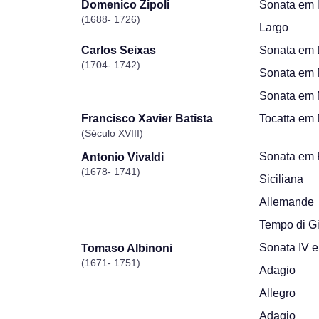
Sonata em l
Domenico Zipoli
(1688- 1726)
Largo
Sonata em D
Carlos Seixas
(1704- 1742)
Sonata em 
Sonata em M
Tocatta em 
Francisco Xavier Batista
(Século XVIII)
Sonata em 
Antonio Vivaldi
(1678- 1741)
Siciliana
Allemande
Tempo di G
Sonata IV e
Tomaso Albinoni
(1671- 1751)
Adagio
Allegro
Adagio